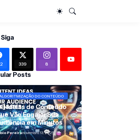
 Siga
2
339
8
ular Posts
ALGORITMIZAÇÃO DO CONTEÚDO
X] Ideias de Conteúdo
ue Vão Engajar Sua
udiência em Minutos
bio Pereira
novembro 13, 2025