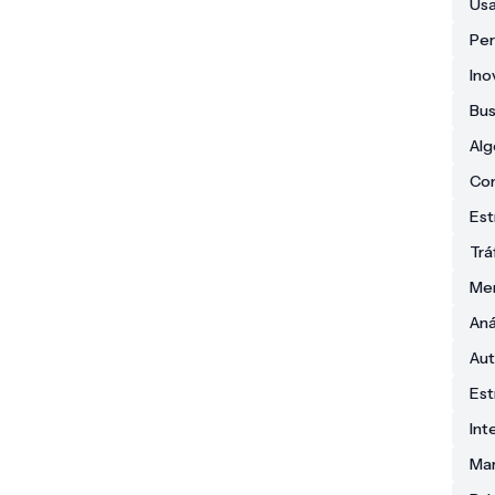
Usa
Pe
Ino
Bus
Alg
Co
Est
Trá
Men
Aná
Aut
Est
Int
Mar