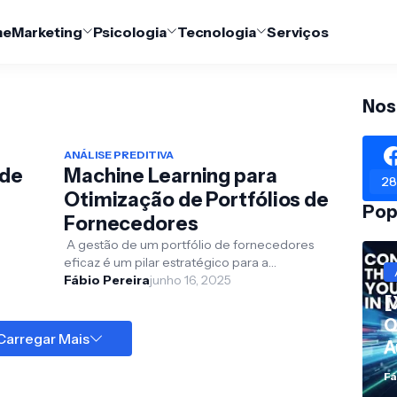
me
Marketing
Psicologia
Tecnologia
Serviços
Nos
ANÁLISE PREDITIVA
 de
Machine Learning para
28
Otimização de Portfólios de
Pop
Fornecedores
A gestão de um portfólio de fornecedores
eficaz é um pilar estratégico para a
tégico
competitividade e a resiliência de qualquer
Fábio Pereira
junho 16, 2025
organização, gara...
[
Q
Carregar Mais
A
Fá