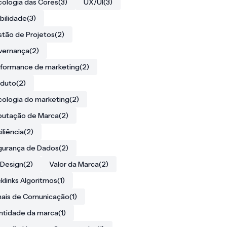
cologia das Cores
(3)
UX/UI
(3)
ibilidade
(3)
tão de Projetos
(2)
vernança
(2)
formance de marketing
(2)
oduto
(2)
cologia do marketing
(2)
putação de Marca
(2)
iliência
(2)
gurança de Dados
(2)
Design
(2)
Valor da Marca
(2)
klinks Algoritmos
(1)
ais de Comunicação
(1)
ntidade da marca
(1)