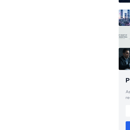
P
As
re