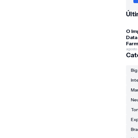
Últ
O Im
Data 
Farm
Desc
agosto
Cat
Fár
Big
Int
Mar
Ne
To
Exp
Bra