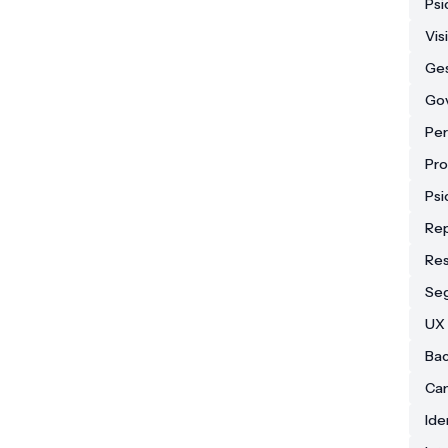
Psi
Vis
Ges
Go
Per
Pr
Psi
Re
Res
Se
UX 
Bac
Can
Ide