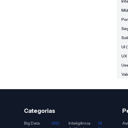
In
Míd
Por
Seg
Sol
UI 
UX 
Use
Val
Categorias
P
Big Data
(66)
Inteligência
(6
Ass