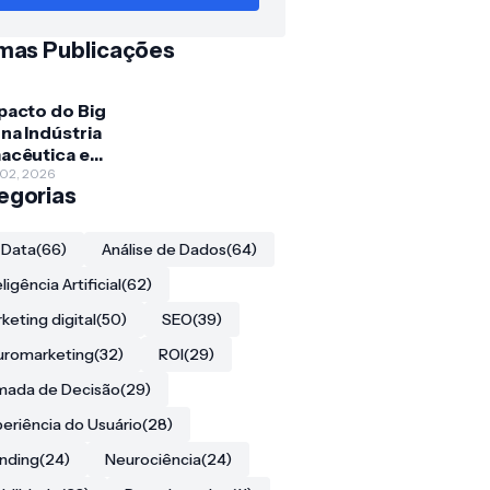
imas Publicações
pacto do Big
na Indústria
acêutica e
oberta de
 02, 2026
egorias
macos
 Data
(66)
Análise de Dados
(64)
eligência Artificial
(62)
keting digital
(50)
SEO
(39)
uromarketing
(32)
ROI
(29)
mada de Decisão
(29)
eriência do Usuário
(28)
nding
(24)
Neurociência
(24)