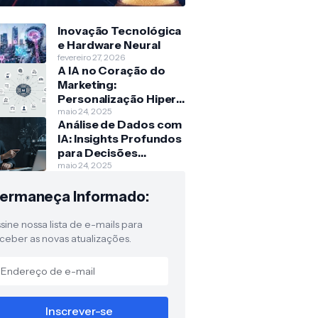
Inovação Tecnológica
e Hardware Neural
fevereiro 27, 2026
A IA no Coração do
Marketing:
Personalização Hiper-
Escalada
maio 24, 2025
Análise de Dados com
IA: Insights Profundos
para Decisões
Estratégicas
maio 24, 2025
ermaneça Informado:
sine nossa lista de e-mails para
ceber as novas atualizações.