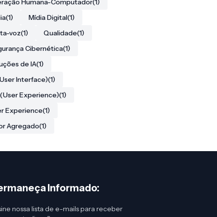
teração Humana-Computador
(1)
ia
(1)
Mídia Digital
(1)
ta-voz
(1)
Qualidade
(1)
urança Cibernética
(1)
uções de IA
(1)
(User Interface)
(1)
(User Experience)
(1)
r Experience
(1)
or Agregado
(1)
ermaneça Informado:
ine nossa lista de e-mails para receber