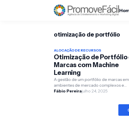
Ho
otimização de portfólio
ALOCAÇÃO DE RECURSOS
Otimização de Portfólio
Marcas com Machine
Learning
A gestão de um portfólio de marcas em
ambientes de mercado complexos e
dinâmicos representa um desafio estra
Fábio Pereira
julho 24, 2025
fundamental para empresa...