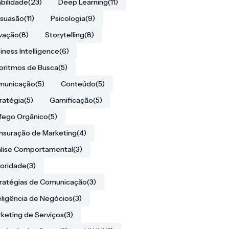
bilidade
(23)
Deep Learning
(11)
rsuasão
(11)
Psicologia
(9)
vação
(8)
Storytelling
(8)
iness Intelligence
(6)
oritmos de Busca
(5)
municação
(5)
Conteúdo
(5)
ratégia
(5)
Gamificação
(5)
fego Orgânico
(5)
suração de Marketing
(4)
lise Comportamental
(3)
oridade
(3)
ratégias de Comunicação
(3)
eligência de Negócios
(3)
keting de Serviços
(3)