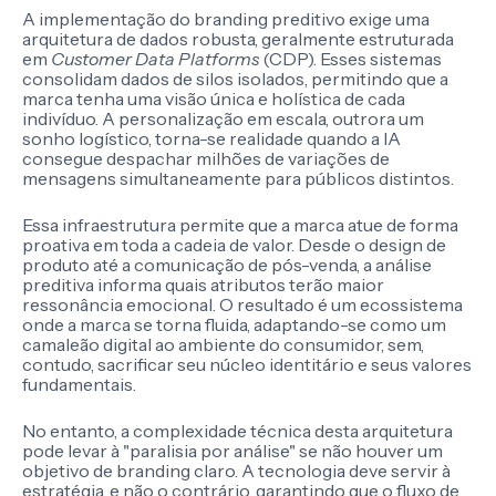
A implementação do branding preditivo exige uma
arquitetura de dados robusta, geralmente estruturada
em
Customer Data Platforms
(CDP). Esses sistemas
consolidam dados de silos isolados, permitindo que a
marca tenha uma visão única e holística de cada
indivíduo. A personalização em escala, outrora um
sonho logístico, torna-se realidade quando a IA
consegue despachar milhões de variações de
mensagens simultaneamente para públicos distintos.
Essa infraestrutura permite que a marca atue de forma
proativa em toda a cadeia de valor. Desde o design de
produto até a comunicação de pós-venda, a análise
preditiva informa quais atributos terão maior
ressonância emocional. O resultado é um ecossistema
onde a marca se torna fluida, adaptando-se como um
camaleão digital ao ambiente do consumidor, sem,
contudo, sacrificar seu núcleo identitário e seus valores
fundamentais.
No entanto, a complexidade técnica desta arquitetura
pode levar à "paralisia por análise" se não houver um
objetivo de branding claro. A tecnologia deve servir à
estratégia, e não o contrário, garantindo que o fluxo de