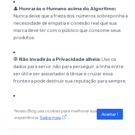
👤
Honrarás o Humano acima do Algoritmo:
Nunca deixe que a frieza dos números sobreponha a
necessidade de empatia e conexão real que sua
marca deve ter com o público que consome seus
produtos.
🛑
Não invadirás a Privacidade alheia:
Use os
dados para servir, não para perseguir; a linha entre
ser útil e ser assustador é tênue e cruzar essa
fronteira pode destruir sua reputação para sempre.
💎
Priorizarás a Qualidade sobre a Quantidade:
Lembre-se que um insight profundo e acionável vale
Nosso Blog usa cookies para melhorar sua
Aceitar !
mais do que mil relatórios superficiais que não levam
experiência.
Saiba mais
a nenhuma mudança estratégica real na marca.