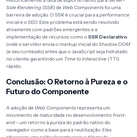
Side Rendering
(SSR) de
Web Components
foi uma
barreira de adoção. O SSR é crucial para a
performance
inicial e o SEO. Este problema está sendo resolvido
ativamente com padrões emergentes e a
implementação de recursos como o
SSR Declarativo
,
onde o servidor envia o
markup
inicial do
Shadow DOM
(e seu conteúdo) antes que o JavaScript seja hidratado
no cliente, garantindo um
Time to Interactive
(TTI)
rápido.
Conclusão: O Retorno à Pureza e o
Futuro do Componente
A adoção de
Web Components
representa um
movimento de maturidade no desenvolvimento
front-
end
– um retorno à pureza do padrão nativo do
navegador como a base para a reutilização. Eles
oferecem uma saída elegante para o dilema da