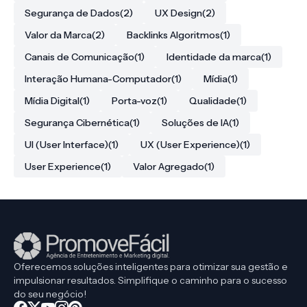
Segurança de Dados
(2)
UX Design
(2)
Valor da Marca
(2)
Backlinks Algoritmos
(1)
Canais de Comunicação
(1)
Identidade da marca
(1)
Interação Humana-Computador
(1)
Mídia
(1)
Mídia Digital
(1)
Porta-voz
(1)
Qualidade
(1)
Segurança Cibernética
(1)
Soluções de IA
(1)
UI (User Interface)
(1)
UX (User Experience)
(1)
User Experience
(1)
Valor Agregado
(1)
Oferecemos soluções inteligentes para otimizar sua gestão e
impulsionar resultados. Simplifique o caminho para o sucesso
do seu negócio!