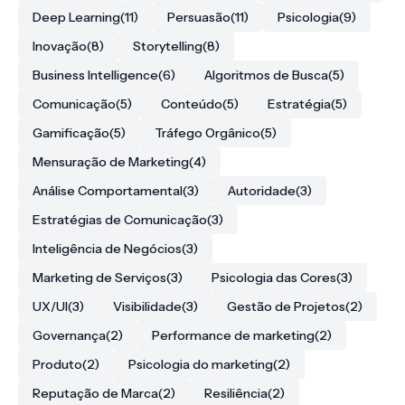
Deep Learning
(11)
Persuasão
(11)
Psicologia
(9)
Inovação
(8)
Storytelling
(8)
Business Intelligence
(6)
Algoritmos de Busca
(5)
Comunicação
(5)
Conteúdo
(5)
Estratégia
(5)
Gamificação
(5)
Tráfego Orgânico
(5)
Mensuração de Marketing
(4)
Análise Comportamental
(3)
Autoridade
(3)
Estratégias de Comunicação
(3)
Inteligência de Negócios
(3)
Marketing de Serviços
(3)
Psicologia das Cores
(3)
UX/UI
(3)
Visibilidade
(3)
Gestão de Projetos
(2)
Governança
(2)
Performance de marketing
(2)
Produto
(2)
Psicologia do marketing
(2)
Reputação de Marca
(2)
Resiliência
(2)