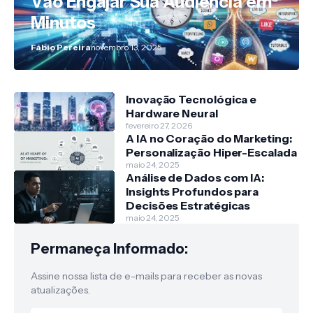
Vão Engajar Sua Audiência em
Minutos
Fábio Pereira
novembro 13, 2025
Inovação Tecnológica e
Hardware Neural
fevereiro 27, 2026
A IA no Coração do Marketing:
Personalização Hiper-Escalada
maio 24, 2025
Análise de Dados com IA:
Insights Profundos para
Decisões Estratégicas
maio 24, 2025
Permaneça Informado:
Assine nossa lista de e-mails para receber as novas
atualizações.