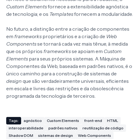
Custom Elements
fornece a extensibilidade agnóstica
de tecnologia; e os
Templates
fornecem a modularidade.
No futuro, a distinção entre a criação de componentes
em
frameworks
proprietários e a criação de
Web
Components
se tornará cada vez mais tênue, à medida
que os próprios
frameworks
se apoiam em
Custom
Elements
para seus próprios sistemas. A Máquina de
Componentes da Web, baseada em padrões nativos, é o
único caminho para a construção de sistemas de
design
que são verdadeiramente universais, eficientes
em escala e livres das restrições e da obsolescência
programada da tecnologia de terceiros.
Tags:
agnóstico
Custom Elements
front-end
HTML
interoperabilidade
padrões nativos
reutilização de código
Shadow DOM
sistemas de design
Web Components