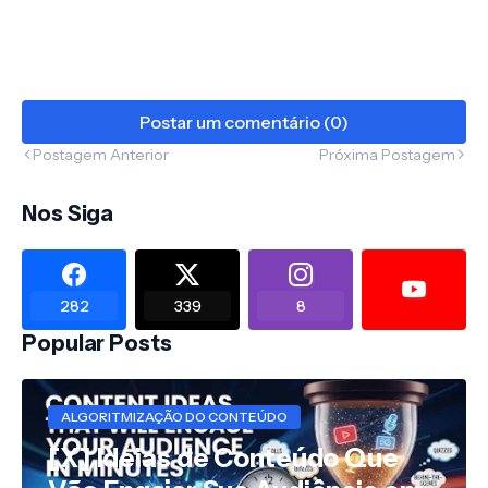
Postar um comentário (0)
Postagem Anterior
Próxima Postagem
Nos Siga
282
339
8
Popular Posts
ALGORITMIZAÇÃO DO CONTEÚDO
[X] Ideias de Conteúdo Que