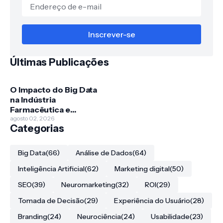
Últimas Publicações
O Impacto do Big Data
na Indústria
Farmacêutica e
Descoberta de
agosto 02, 2026
Categorias
Fármacos
Big Data
(66)
Análise de Dados
(64)
Inteligência Artificial
(62)
Marketing digital
(50)
SEO
(39)
Neuromarketing
(32)
ROI
(29)
Tomada de Decisão
(29)
Experiência do Usuário
(28)
Branding
(24)
Neurociência
(24)
Usabilidade
(23)