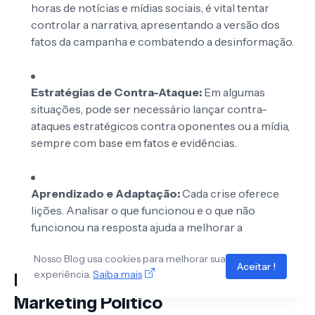
horas de notícias e mídias sociais, é vital tentar
controlar a narrativa, apresentando a versão dos
fatos da campanha e combatendo a desinformação.
Estratégias de Contra-Ataque:
Em algumas
situações, pode ser necessário lançar contra-
ataques estratégicos contra oponentes ou a mídia,
sempre com base em fatos e evidências.
Aprendizado e Adaptação:
Cada crise oferece
lições. Analisar o que funcionou e o que não
funcionou na resposta ajuda a melhorar a
capacidade de gestão de crises futuras.
Nosso Blog usa cookies para melhorar sua
Aceitar !
experiência.
Saiba mais
Desafios Éticos e Futuro do
Marketing Político