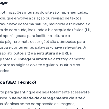
Page
s otimizações internas do site são implementadas.
údo
, que envolve a criação ou revisão de textos
ras-chave de forma natural, melhorar a relevância e
a do conteúdo, incluindo a hierarquia de títulos (H1,
 é aperfeiçoada para facilitar a leitura e o
 da página e meta descrição) são otimizadas para
busca e conterem as palavras-chave relevantes. A
o, atributos alt) e a
estrutura de URLs
grantes. A
linkagem interna
é estrategicamente
entre as páginas do site e guiar o usuário e os
nados.
ica (SEO Técnico)
ite para garantir que ele seja totalmente acessível e
usca. A
velocidade de carregamento do site
é
adas técnicas como compressão de imagens,