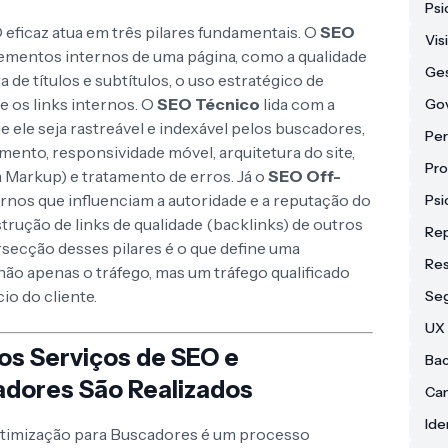
Psi
O eficaz atua em três pilares fundamentais. O
SEO
Vis
lementos internos de uma página, como a qualidade
Ges
 de títulos e subtítulos, o uso estratégico de
e os links internos. O
SEO Técnico
lida com a
Go
ue ele seja rastreável e indexável pelos buscadores,
Per
ento, responsividade móvel, arquitetura do site,
Pr
Markup) e tratamento de erros. Já o
SEO Off-
nos que influenciam a autoridade e a reputação do
Psi
strução de links de qualidade (backlinks) de outros
Re
ersecção desses pilares é o que define uma
Res
 não apenas o tráfego, mas um tráfego qualificado
io do cliente.
Se
UX 
os Serviços de SEO e
Bac
adores São Realizados
Can
Ide
Otimização para Buscadores é um processo