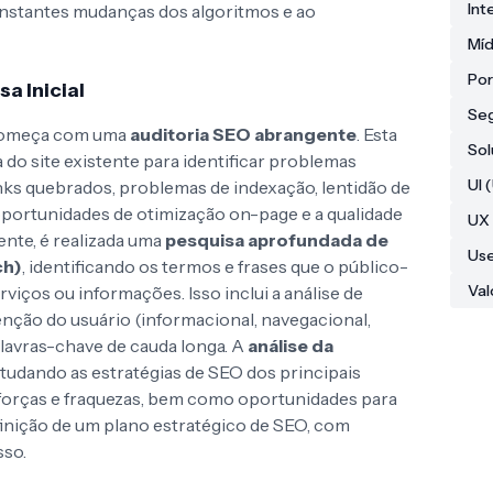
In
constantes mudanças dos algoritmos e ao
Míd
Por
sa Inicial
Seg
 começa com uma
auditoria SEO abrangente
. Esta
Sol
 do site existente para identificar problemas
UI 
inks quebrados, problemas de indexação, lentidão de
portunidades de otimização on-page e a qualidade
UX 
ente, é realizada uma
pesquisa aprofundada de
Use
ch)
, identificando os termos e frases que o público-
Val
rviços ou informações. Isso inclui a análise de
enção do usuário (informacional, navegacional,
palavras-chave de cauda longa. A
análise da
tudando as estratégias de SEO dos principais
 forças e fraquezas, bem como oportunidades para
finição de um plano estratégico de SEO, com
sso.