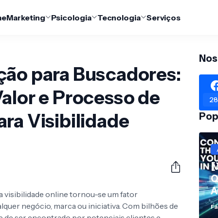
me
Marketing
Psicologia
Tecnologia
Serviços
Nos
ção para Buscadores:
alor e Processo de
28
ra Visibilidade
Pop
[
Q
A
 visibilidade online tornou-se um fator
lquer negócio, marca ou iniciativa. Com bilhões de
Fá
e de ser encontrado por potenciais clientes e