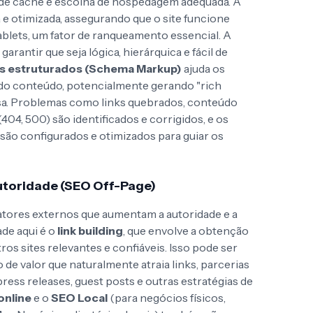
 de cache e escolha de hospedagem adequada. A
a e otimizada, assegurando que o site funcione
blets, um fator de ranqueamento essencial. A
garantir que seja lógica, hierárquica e fácil de
s estruturados (Schema Markup)
ajuda os
do conteúdo, potencialmente gerando "rich
isa. Problemas como links quebrados, conteúdo
404, 500) são identificados e corrigidos, e os
são configurados e otimizados para guiar os
utoridade (SEO Off-Page)
tores externos que aumentam a autoridade e a
ade aqui é o
link building
, que envolve a obtenção
tros sites relevantes e confiáveis. Isso pode ser
 de valor que naturalmente atraia links, parcerias
ess releases, guest posts e outras estratégias de
online
e o
SEO Local
(para negócios físicos,