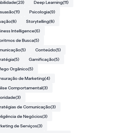
bilidade
(23)
Deep Learning
(11)
rsuasão
(11)
Psicologia
(9)
vação
(8)
Storytelling
(8)
iness Intelligence
(6)
oritmos de Busca
(5)
municação
(5)
Conteúdo
(5)
ratégia
(5)
Gamificação
(5)
fego Orgânico
(5)
suração de Marketing
(4)
lise Comportamental
(3)
oridade
(3)
ratégias de Comunicação
(3)
eligência de Negócios
(3)
keting de Serviços
(3)