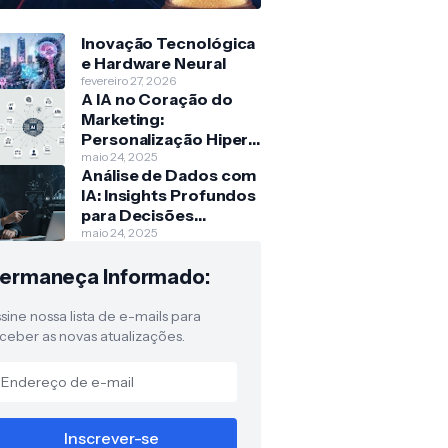
Inovação Tecnológica
e Hardware Neural
fevereiro 27, 2026
A IA no Coração do
Marketing:
Personalização Hiper-
Escalada
maio 24, 2025
Análise de Dados com
IA: Insights Profundos
para Decisões
Estratégicas
maio 24, 2025
ermaneça Informado:
sine nossa lista de e-mails para
ceber as novas atualizações.