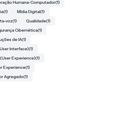
teração Humana-Computador
(1)
ia
(1)
Mídia Digital
(1)
ta-voz
(1)
Qualidade
(1)
urança Cibernética
(1)
uções de IA
(1)
(User Interface)
(1)
(User Experience)
(1)
r Experience
(1)
or Agregado
(1)