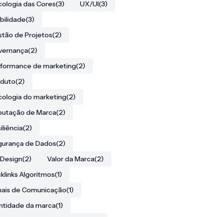
cologia das Cores
(3)
UX/UI
(3)
ibilidade
(3)
tão de Projetos
(2)
vernança
(2)
formance de marketing
(2)
oduto
(2)
cologia do marketing
(2)
putação de Marca
(2)
iliência
(2)
gurança de Dados
(2)
Design
(2)
Valor da Marca
(2)
klinks Algoritmos
(1)
ais de Comunicação
(1)
ntidade da marca
(1)