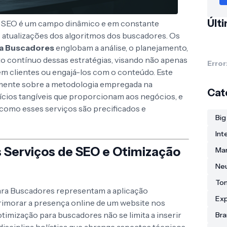
Últ
 o SEO é um campo dinâmico e em constante
 atualizações dos algoritmos dos buscadores. Os
ra Buscadores
englobam a análise, o planejamento,
 contínuo dessas estratégias, visando não apenas
Error
 em clientes ou engajá-los com o conteúdo. Este
damente sobre a metodologia empregada na
Cat
ícios tangíveis que proporcionam aos negócios, e
como esses serviços são precificados e
Big
Int
 Serviços de SEO e Otimização
Mar
Ne
To
ara Buscadores representam a aplicação
Exp
primorar a presença online de um website nos
otimização para buscadores não se limita a inserir
Bra