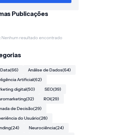
imas Publicações
:
Nenhum resultado encontrado
egorias
 Data
(66)
Análise de Dados
(64)
eligência Artificial
(62)
keting digital
(50)
SEO
(39)
uromarketing
(32)
ROI
(29)
mada de Decisão
(29)
eriência do Usuário
(28)
nding
(24)
Neurociência
(24)