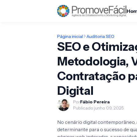
Ho
Página inicial
Auditoria SEO
SEO e Otimiza
Metodologia, V
Contratação pa
Digital
Por
Fábio Pereira
Publicado:
junho 09, 2025
No cenário digital contemporâneo, a
determinante para o sucesso de qua
páginas web indexadas, a capacidad