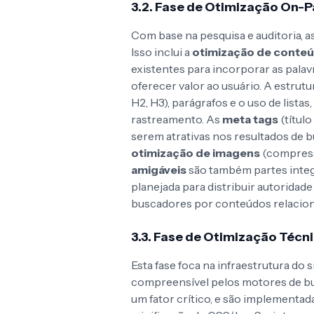
3.2. Fase de Otimização On-
Com base na pesquisa e auditoria, a
Isso inclui a
otimização de conte
existentes para incorporar as palav
oferecer valor ao usuário. A estrutur
H2, H3), parágrafos e o uso de listas,
rastreamento. As
meta tags
(título
serem atrativas nos resultados de 
otimização de imagens
(compressã
amigáveis
são também partes inte
planejada para distribuir autoridade 
buscadores por conteúdos relacio
3.3. Fase de Otimização Técn
Esta fase foca na infraestrutura do s
compreensível pelos motores de b
um fator crítico, e são implement