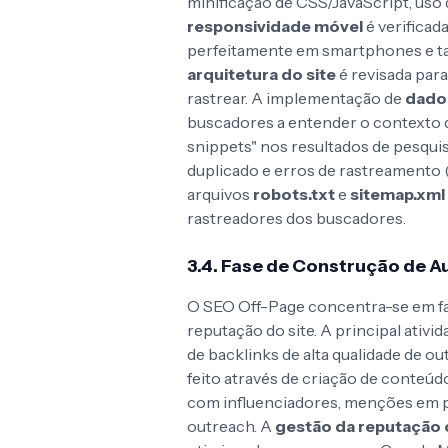
minificação de CSS/JavaScript, uso
responsividade móvel
é verificad
perfeitamente em smartphones e ta
arquitetura do site
é revisada para 
rastrear. A implementação de
dado
buscadores a entender o contexto 
snippets" nos resultados de pesqu
duplicado e erros de rastreamento (
arquivos
robots.txt
e
sitemap.xml
rastreadores dos buscadores.
3.4. Fase de Construção de A
O SEO Off-Page concentra-se em fa
reputação do site. A principal ativid
de backlinks de alta qualidade de ou
feito através de criação de conteúdo
com influenciadores, menções em pr
outreach. A
gestão da reputação 