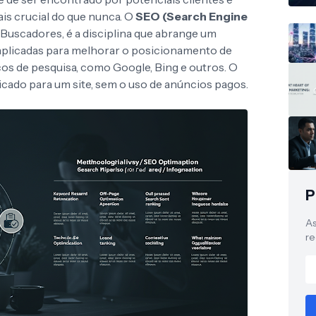
is crucial do que nunca. O
SEO (Search Engine
 Buscadores, é a disciplina que abrange um
 aplicadas para melhorar o posicionamento de
os de pesquisa, como Google, Bing e outros. O
ficado para um site, sem o uso de anúncios pagos.
P
As
re