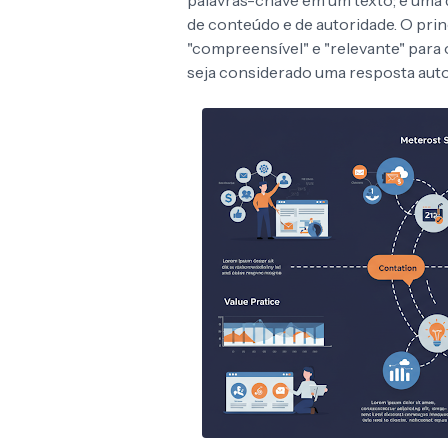
palavras-chave em um texto; é uma d
de conteúdo e de autoridade. O prin
"compreensível" e "relevante" para 
seja considerado uma resposta autor