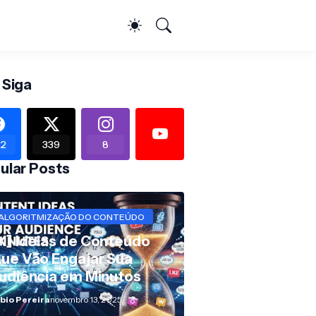
 Siga
2
339
8
ular Posts
ALGORITMIZAÇÃO DO CONTEÚDO
X] Ideias de Conteúdo
ue Vão Engajar Sua
udiência em Minutos
bio Pereira
novembro 13, 2025