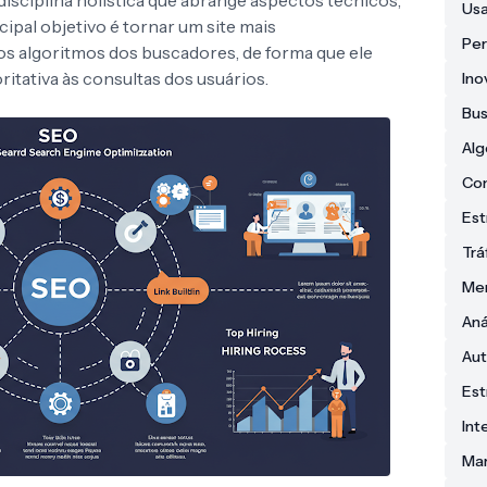
isciplina holística que abrange aspectos técnicos,
Usa
cipal objetivo é tornar um site mais
Pe
os algoritmos dos buscadores, de forma que ele
itativa às consultas dos usuários.
Ino
Bus
Alg
Co
Est
Trá
Men
Aná
Aut
Est
Int
Mar