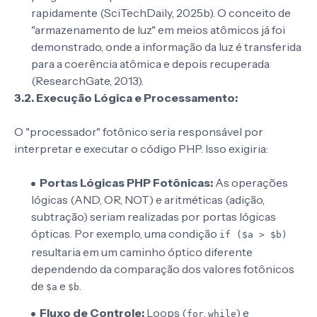
rapidamente (SciTechDaily, 2025b). O conceito de
"armazenamento de luz" em meios atômicos já foi
demonstrado, onde a informação da luz é transferida
para a coerência atômica e depois recuperada
(ResearchGate, 2013).
3.2. Execução Lógica e Processamento:
O "processador" fotônico seria responsável por
interpretar e executar o código PHP. Isso exigiria:
Portas Lógicas PHP Fotônicas:
As operações
lógicas (AND, OR, NOT) e aritméticas (adição,
subtração) seriam realizadas por portas lógicas
ópticas. Por exemplo, uma condição
if ($a > $b)
resultaria em um caminho óptico diferente
dependendo da comparação dos valores fotônicos
de
e
.
$a
$b
Fluxo de Controle:
Loops (
,
) e
for
while