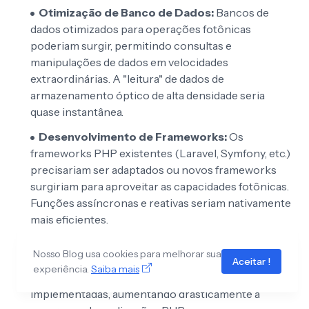
Otimização de Banco de Dados:
Bancos de
dados otimizados para operações fotônicas
poderiam surgir, permitindo consultas e
manipulações de dados em velocidades
extraordinárias. A "leitura" de dados de
armazenamento óptico de alta densidade seria
quase instantânea.
Desenvolvimento de Frameworks:
Os
frameworks PHP existentes (Laravel, Symfony, etc.)
precisariam ser adaptados ou novos frameworks
surgiriam para aproveitar as capacidades fotônicas.
Funções assíncronas e reativas seriam nativamente
mais eficientes.
Segurança Cibernética:
Novas formas de
Nosso Blog usa cookies para melhorar sua
criptografia e autenticação baseadas em
Aceitar !
experiência.
Saiba mais
propriedades quânticas da luz poderiam ser
implementadas, aumentando drasticamente a