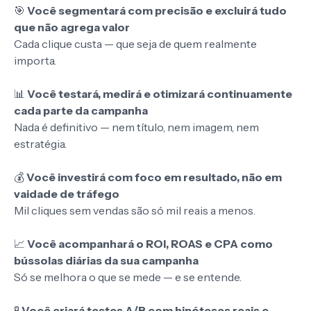
🎯
Você segmentará com precisão e excluirá tudo
que não agrega valor
Cada clique custa — que seja de quem realmente
importa.
📊
Você testará, medirá e otimizará continuamente
cada parte da campanha
Nada é definitivo — nem título, nem imagem, nem
estratégia.
💰
Você investirá com foco em resultado, não em
vaidade de tráfego
Mil cliques sem vendas são só mil reais a menos.
📈
Você acompanhará o ROI, ROAS e CPA como
bússolas diárias da sua campanha
Só se melhora o que se mede — e se entende.
🧪
Você criará testes A/B com hipóteses reais e