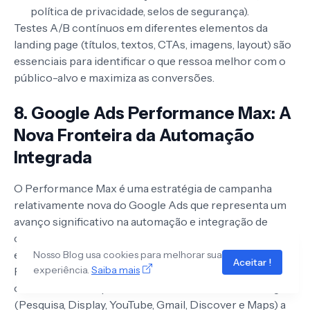
política de privacidade, selos de segurança).
Testes A/B contínuos em diferentes elementos da
landing page (títulos, textos, CTAs, imagens, layout) são
essenciais para identificar o que ressoa melhor com o
público-alvo e maximiza as conversões.
8. Google Ads Performance Max: A
Nova Fronteira da Automação
Integrada
O Performance Max é uma estratégia de campanha
relativamente nova do Google Ads que representa um
avanço significativo na automação e integração de
canais. Diferente das campanhas tradicionais focadas
em Search, Display, Discovery, YouTube ou Shopping, o
Nosso Blog usa cookies para melhorar sua
Aceitar !
experiência.
Saiba mais
Performance Max utiliza machine learning para
otimizar o desempenho em todos os canais do Google
(Pesquisa, Display, YouTube, Gmail, Discover e Maps) a