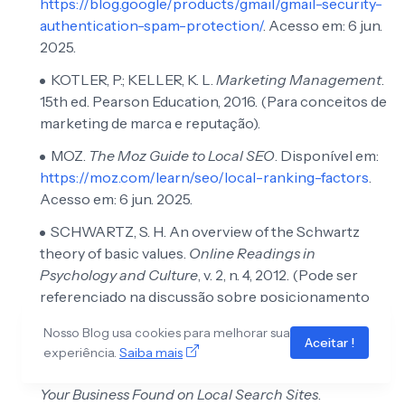
https://blog.google/products/gmail/gmail-security-
authentication-spam-protection/
. Acesso em: 6 jun.
2025.
KOTLER, P.; KELLER, K. L.
Marketing Management
.
15th ed. Pearson Education, 2016. (Para conceitos de
marketing de marca e reputação).
MOZ.
The Moz Guide to Local SEO
. Disponível em:
https://moz.com/learn/seo/local-ranking-factors
.
Acesso em: 6 jun. 2025.
SCHWARTZ, S. H. An overview of the Schwartz
theory of basic values.
Online Readings in
Psychology and Culture
, v. 2, n. 4, 2012. (Pode ser
referenciado na discussão sobre posicionamento
de marca).
Nosso Blog usa cookies para melhorar sua
Aceitar !
STERLING, M.
The Local Search Marketing
experiência.
Saiba mais
Handbook: Everything You Need to Know to Get
Your Business Found on Local Search Sites
.