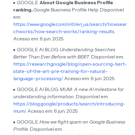
GOOGLE.
About Google Business Profile
ranking.
Google Business Profile Help. Disponível
em:
https://www.google.com/intl/en_us/search/howsear
chworks/how-search-works/ranking-results
.
Acesso em: 6 jun. 2025.
GOOGLE AI BLOG.
Understanding Searches
Better Than Ever Before with BERT
. Disponível em:
https://research.google/blog/open-sourcing-bert-
state-of-the-art-pre-training-for-natural-
language-processing/
. Acesso em: 6 jun. 2025.
GOOGLE AI BLOG.
MUM: A new AI milestone for
understanding information
. Disponível em:
https://blog.google/products/search/introducing-
mum/
. Acesso em: 6 jun. 2025.
GOOGLE.
How we fight spam on Google Business
Profile
. Disponível em: