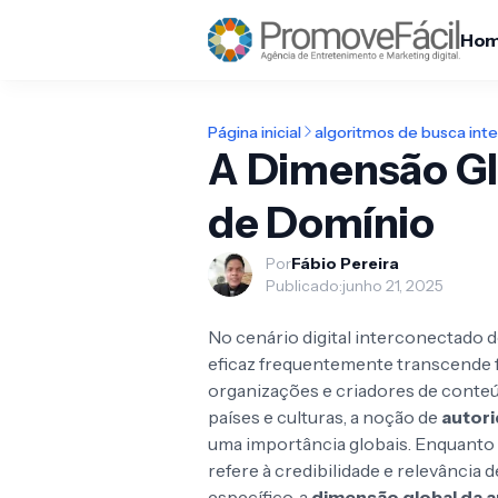
Ho
Página inicial
algoritmos de busca inte
A Dimensão Gl
de Domínio
Por
Fábio Pereira
Publicado:
junho 21, 2025
No cenário digital interconectado 
eficaz frequentemente transcende f
organizações e criadores de conte
países e culturas, a noção de
autor
uma importância globais. Enquanto 
refere à credibilidade e relevância
específico, a
dimensão global da 