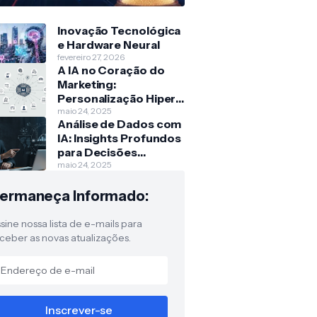
Inovação Tecnológica
e Hardware Neural
fevereiro 27, 2026
A IA no Coração do
Marketing:
Personalização Hiper-
Escalada
maio 24, 2025
Análise de Dados com
IA: Insights Profundos
para Decisões
Estratégicas
maio 24, 2025
ermaneça Informado:
sine nossa lista de e-mails para
ceber as novas atualizações.