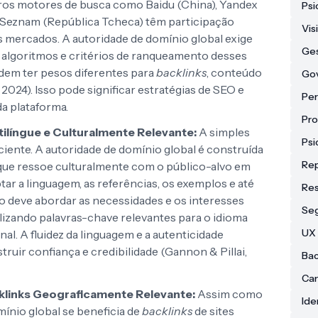
ros motores de busca como Baidu (China), Yandex
Psi
 e Seznam (República Tcheca) têm participação
Vis
os mercados. A autoridade de domínio global exige
Ges
 algoritmos e critérios de ranqueamento desses
dem ter pesos diferentes para
backlinks
, conteúdo
Go
2024). Isso pode significar estratégias de SEO e
Per
da plataforma.
Pr
ilíngue e Culturalmente Relevante:
A simples
Psi
ciente. A autoridade de domínio global é construída
Re
 que ressoe culturalmente com o público-alvo em
tar a linguagem, as referências, os exemplos e até
Res
 deve abordar as necessidades e os interesses
Se
ilizando palavras-chave relevantes para o idioma
UX 
nal. A fluidez da linguagem e a autenticidade
truir confiança e credibilidade (Gannon & Pillai,
Bac
Can
klinks Geograficamente Relevante:
Assim como
Ide
mínio global se beneficia de
backlinks
de sites