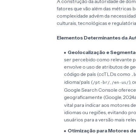
A construção da autoridade de domí
fatores que vão além das métricas b
complexidade advém da necessidade 
culturais, tecnológicas e regulatória
Elementos Determinantes da Aut
Geolocalização e Segmentaç
ser percebido como relevante par
envolve o uso de atributos de 
código de país (ccTLDs como
.b
idioma/país (
,
), 
/pt-br/
/en-us/
Google Search Console oferece
geograficamente (Google, 2024a
vital para indicar aos motores d
idiomas ou regiões, evitando p
usuários para a versão mais rele
Otimização para Motores de