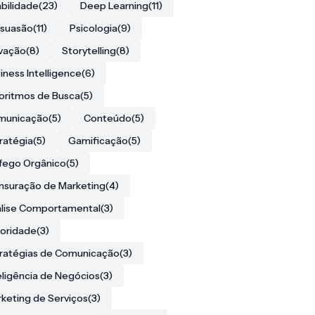
bilidade
(23)
Deep Learning
(11)
rsuasão
(11)
Psicologia
(9)
vação
(8)
Storytelling
(8)
iness Intelligence
(6)
oritmos de Busca
(5)
municação
(5)
Conteúdo
(5)
ratégia
(5)
Gamificação
(5)
fego Orgânico
(5)
suração de Marketing
(4)
lise Comportamental
(3)
oridade
(3)
ratégias de Comunicação
(3)
eligência de Negócios
(3)
keting de Serviços
(3)