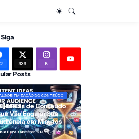
 Siga
2
339
8
ular Posts
ALGORITMIZAÇÃO DO CONTEÚDO
X] Ideias de Conteúdo
ue Vão Engajar Sua
udiência em Minutos
bio Pereira
novembro 13, 2025