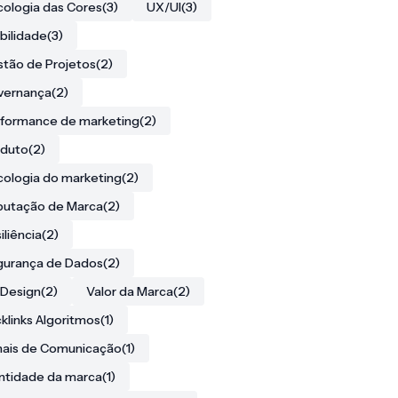
cologia das Cores
(3)
UX/UI
(3)
ibilidade
(3)
tão de Projetos
(2)
vernança
(2)
formance de marketing
(2)
oduto
(2)
cologia do marketing
(2)
putação de Marca
(2)
iliência
(2)
gurança de Dados
(2)
Design
(2)
Valor da Marca
(2)
klinks Algoritmos
(1)
ais de Comunicação
(1)
ntidade da marca
(1)