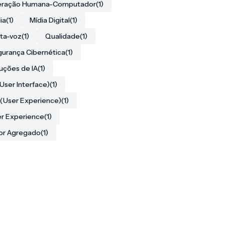
teração Humana-Computador
(1)
ia
(1)
Mídia Digital
(1)
ta-voz
(1)
Qualidade
(1)
urança Cibernética
(1)
uções de IA
(1)
(User Interface)
(1)
(User Experience)
(1)
r Experience
(1)
or Agregado
(1)