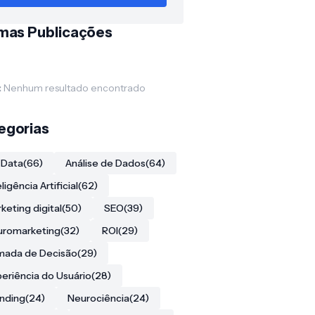
imas Publicações
:
Nenhum resultado encontrado
egorias
 Data
(66)
Análise de Dados
(64)
eligência Artificial
(62)
keting digital
(50)
SEO
(39)
uromarketing
(32)
ROI
(29)
mada de Decisão
(29)
eriência do Usuário
(28)
nding
(24)
Neurociência
(24)