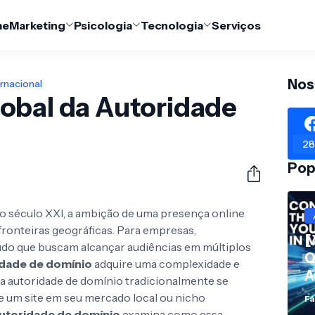
me
Marketing
Psicologia
Tecnologia
Serviços
Nos
rnacional
obal da Autoridade
28
Pop
do século XXI, a ambição de uma presença online
ronteiras geográficas. Para empresas,
[
údo que buscam alcançar audiências em múltiplos
Q
idade de domínio
adquire uma complexidade e
A
a autoridade de domínio tradicionalmente se
 de um site em seu mercado local ou nicho
Fá
autoridade de domínio
examina como essa