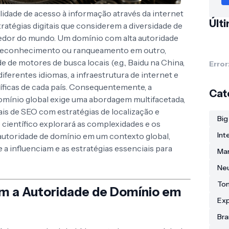
ilidade de acesso à informação através da internet
Últ
atégias digitais que considerem a diversidade de
redor do mundo. Um domínio com alta autoridade
reconhecimento ou ranqueamento em outro,
 de motores de busca locais (e.g., Baidu na China,
Error
diferentes idiomas, a infraestrutura de internet e
icas de cada país. Consequentemente, a
Cat
omínio global exige uma abordagem multifacetada,
s de SEO com estratégias de localização e
Big
o científico explorará as complexidades e os
Int
 autoridade de domínio em um contexto global,
 a influenciam e as estratégias essenciais para
Mar
Ne
To
am a Autoridade de Domínio em
Exp
Bra