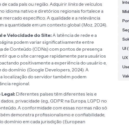
In
 de cada país ou região. Adquirir
links
de veículos
 no idioma nativo e diretórios regionais fortalece a
Míd
 mercado específico. A qualidade e a relevância
Por
 a quantidade em um contexto global (Moz, 2024).
Seg
l e Velocidade do Site:
A latência de rede e a
Sol
ágina podem variar significativamente entre
UI 
rega de Conteúdo (CDNs) com pontos de presença
antir que o site carregue rapidamente para usuários
UX 
actando positivamente a experiência do usuário e,
Use
 do domínio (Google Developers, 2024). A
Val
 a localização do servidor também podem
ância regional.
 Legal:
Diferentes países têm diferentes leis e
dados, privacidade (e.g., GDPR na Europa, LGPD no
 conteúdo. A conformidade com essas normas não só
ambém demonstra profissionalismo e confiabilidade,
do domínio em cada jurisdição (European