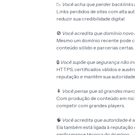
📉
Você acha que perder backlinks 
Links perdidos de sites com alta 
reduzir sua credibilidade digital.
🚫
Você acredita que domínio novo 
Mesmo um domínio recente pode con
conteúdo sólido e parcerias certas.
🔒
Você supõe que segurança não inf
HTTPS, certificados válidos e ausê
reputação e mantêm sua autoridade
🧍
Você pensa que só grandes marc
Com produção de conteúdo em nicho
competir com grandes players.
🧠
Você acredita que autoridade é s
Ela também está ligada à reputação 
performance técnica do domínio.