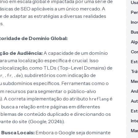
nio em escala global é impactada por uma série de
Usa
ásicas de SEO aplicáveis a um único mercado. A
Pe
de adaptar as estratégias a diversas realidades
Ino
s.
Bus
oridade de Domínio Global:
Alg
Co
ão de Audiência:
A capacidade de um domínio
a uma localização específica é crucial. Isso
Est
geolocalização, como TLDs (Top-Level Domains) de
Trá
,
,
), subdiretórios com indicação de
r
.fr
.de
Men
ou subdomínios específicos. Ferramentas como o
m recursos para segmentar o público-alvo
Aná
). A correta implementação do atributo
é
hreflang
Aut
e busca a relação entre páginas em diferentes
Est
roblemas de conteúdo duplicado e direcionando os
Int
vante do site (Google, 2024b).
Mar
 Busca Locais:
Embora o Google seja dominante